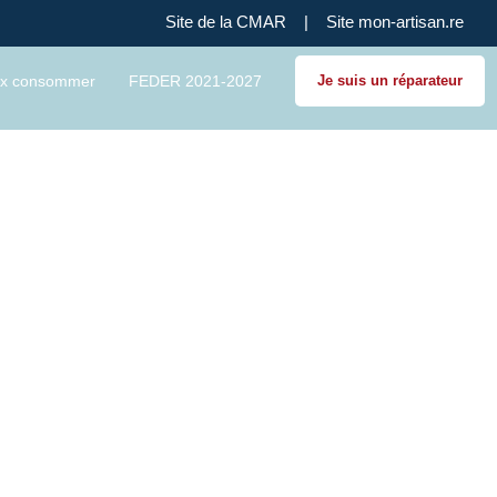
Site de la CMAR
|
Site mon-artisan.re
x consommer
FEDER 2021-2027
Je suis un réparateur