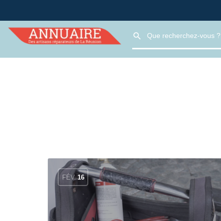
FÉV
16