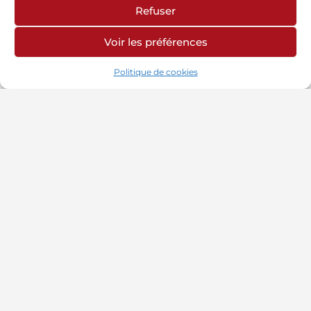
Refuser
Voir les préférences
Politique de cookies
INFORMATIONS
PAGES LÉGALES
AUTRES SITES
Chambre de
Politique de
Site CMA Réunion
Métiers et de
Cookies
Annuaire Mon
l'Artisanat
Mentions légales
Artisan
Adresse : 42 rue
Jean Cocteau, BP
10034, 97491
Sainte-Clotilde
Cedex
tel : 0262 21 04 35
email :