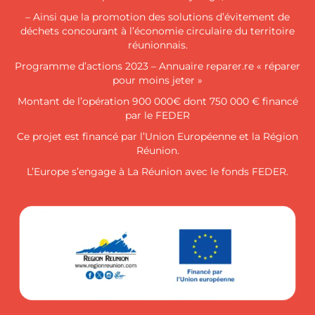
– Ainsi que la promotion des solutions d’évitement de
déchets concourant à l’économie circulaire du territoire
réunionnais.
Programme d’actions 2023 – Annuaire reparer.re « réparer
pour moins jeter »
Montant de l’opération 900 000€ dont 750 000 € financé
par le FEDER
Ce projet est financé par l’Union Européenne et la Région
Réunion.
L’Europe s’engage à La Réunion avec le fonds FEDER.