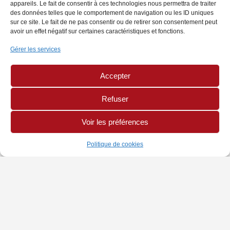
appareils. Le fait de consentir à ces technologies nous permettra de traiter
des données telles que le comportement de navigation ou les ID uniques
sur ce site. Le fait de ne pas consentir ou de retirer son consentement peut
avoir un effet négatif sur certaines caractéristiques et fonctions.
Gérer les services
Accepter
Refuser
Voir les préférences
Politique de cookies
INFORMATIONS
PAGES LÉGALES
AUTRES SITES
Chambre de Métiers
Politique de Cookies
Site CMA Réunion
et de l'Artisanat
Mentions légales
Annuaire Mon Artisan
Adresse : 42 rue Jean