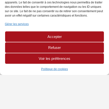
appareils. Le fait de consentir à ces technologies nous permettra de traiter
des données telles que le comportement de navigation ou les ID uniques
sur ce site. Le fait de ne pas consentir ou de retirer son consentement peut
avoir un effet négatif sur certaines caractéristiques et fonctions.
Gérer les services
Accepter
Refuser
Voir les préférences
Politique de cookies
INFORMATIONS
PAGES LÉGALES
AUTRES SITES
Chambre de Métiers
Politique de Cookies
Site CMA Réunion
et de l'Artisanat
Mentions légales
Annuaire Mon Artisan
Adresse : 42 rue Jean