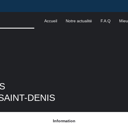
Accueil
Notre actualité
F.A.Q
Mieu
S
AINT-DENIS
Information