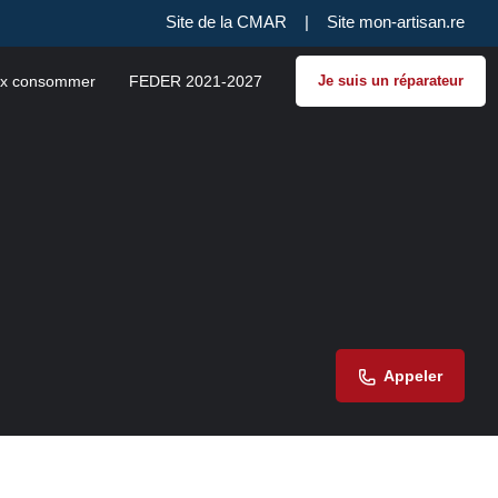
Site de la CMAR
|
Site mon-artisan.re
x consommer
FEDER 2021-2027
Je suis un réparateur
Appeler