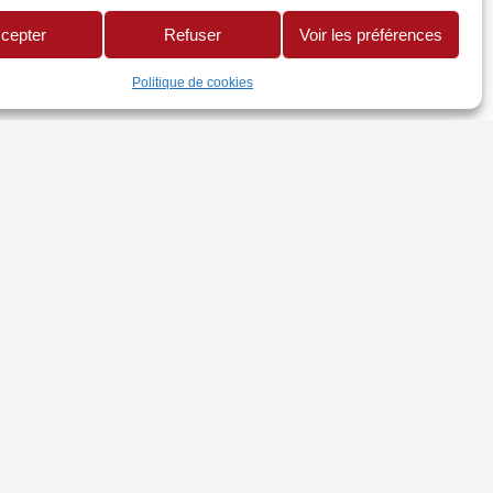
cepter
Refuser
Voir les préférences
Politique de cookies
TRES SITES
te CMA Réunion
uaire Mon Artisan