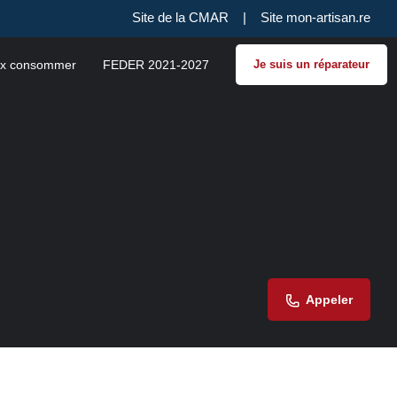
Site de la CMAR
|
Site mon-artisan.re
x consommer
FEDER 2021-2027
Je suis un réparateur
Appeler