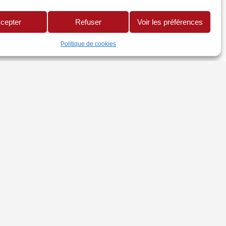
cepter
Refuser
Voir les préférences
Politique de cookies
TRES SITES
te CMA Réunion
uaire Mon Artisan