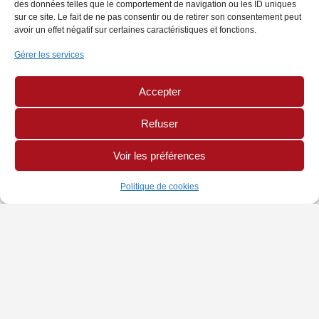
des données telles que le comportement de navigation ou les ID uniques
sur ce site. Le fait de ne pas consentir ou de retirer son consentement peut
avoir un effet négatif sur certaines caractéristiques et fonctions.
Gérer les services
Accepter
Refuser
Voir les préférences
Politique de cookies
INFORMATIONS
PAGES LÉGALES
AUTRES SITES
Chambre de Métiers
Politique de Cookies
Site CMA Réunion
et de l'Artisanat
Mentions légales
Annuaire Mon Artisan
Adresse : 42 rue Jean
Cocteau, BP 10034,