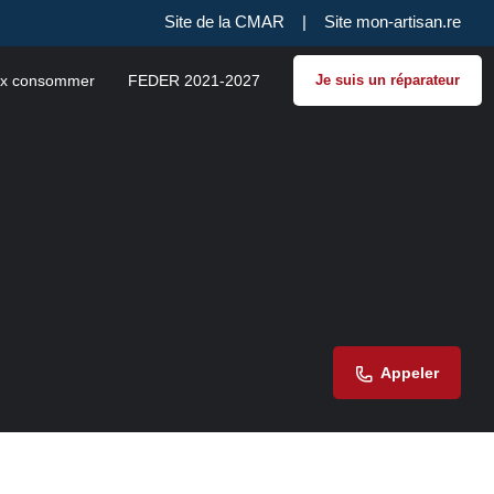
Site de la CMAR
|
Site mon-artisan.re
x consommer
FEDER 2021-2027
Je suis un réparateur
Appeler