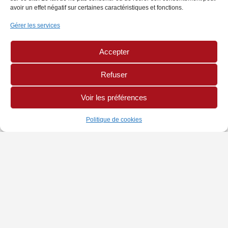
avoir un effet négatif sur certaines caractéristiques et fonctions.
Gérer les services
Accepter
Refuser
Voir les préférences
Politique de cookies
INFORMATIONS
PAGES LÉGALES
AUTRES SITES
Chambre de Métiers
Politique de Cookies
Site CMA Réunion
et de l'Artisanat
Mentions légales
Annuaire Mon Artisan
Adresse : 42 rue Jean
Cocteau, BP 10034,
97491 Sainte-Clotilde