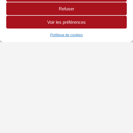
Refuser
Voir les préférences
Politique de cookies
INFORMATIONS
PAGES LÉGALES
AUTRES SITES
Chambre de Métiers
Politique de Cookies
Site CMA Réunion
et de l'Artisanat
Mentions légales
Annuaire Mon Artisan
Adresse : 42 rue Jean
Cocteau, BP 10034,
97491 Sainte-Clotilde
Cedex
tel : 0262 21 04 35
email :
environnement@cma-
reunion.fr