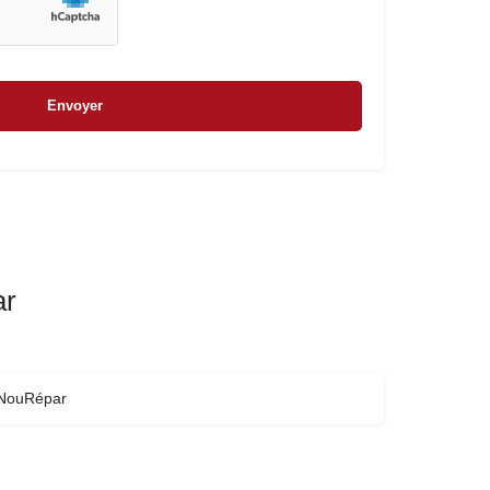
ar
NouRépar