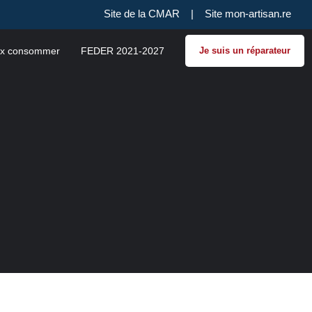
Site de la CMAR
|
Site mon-artisan.re
x consommer
FEDER 2021-2027
Je suis un réparateur