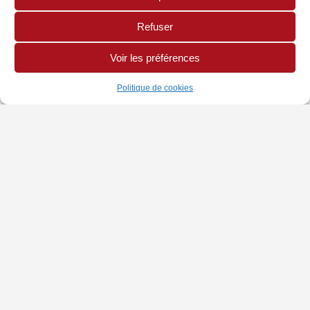
Refuser
Voir les préférences
Politique de cookies
INFORMATIONS
PAGES LÉGALES
AUTRES SITES
Chambre de Métiers
Politique de Cookies
Site CMA Réunion
et de l'Artisanat
Mentions légales
Annuaire Mon Artisan
Adresse : 42 rue Jean
Cocteau, BP 10034,
97491 Sainte-Clotilde
Cedex
tel : 0262 21 04 35
email :
environnement@cma-
reunion.fr