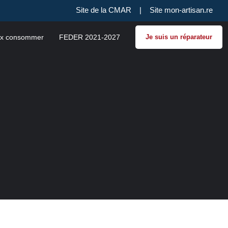
Site de la CMAR
|
Site mon-artisan.re
x consommer
FEDER 2021-2027
Je suis un réparateur