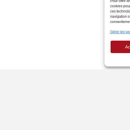
Pour offrir 
cookies pour
ces technolo
navigation ou
consentement
Gérer les se
Ac
PAGES LÉGALES
AU
Politique de Cookies
Si
Mentions légales
Ann