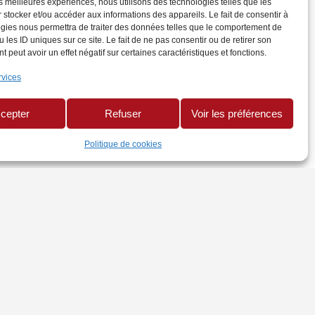
les meilleures expériences, nous utilisons des technologies telles que les
 stocker et/ou accéder aux informations des appareils. Le fait de consentir à
gies nous permettra de traiter des données telles que le comportement de
 les ID uniques sur ce site. Le fait de ne pas consentir ou de retirer son
 peut avoir un effet négatif sur certaines caractéristiques et fonctions.
rvices
cepter
Refuser
Voir les préférences
Politique de cookies
TRES SITES
te CMA Réunion
uaire Mon Artisan