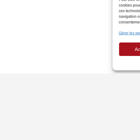
cookies pour
ces technolo
navigation ou
consentement
Gérer les se
Ac
PAGES LÉGALES
AU
Politique de Cookies
Si
Mentions légales
Ann