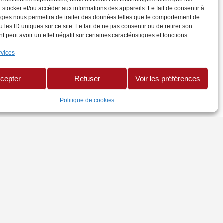
 stocker et/ou accéder aux informations des appareils. Le fait de consentir à
gies nous permettra de traiter des données telles que le comportement de
 les ID uniques sur ce site. Le fait de ne pas consentir ou de retirer son
 peut avoir un effet négatif sur certaines caractéristiques et fonctions.
rvices
cepter
Refuser
Voir les préférences
Politique de cookies
TRES SITES
te CMA Réunion
uaire Mon Artisan