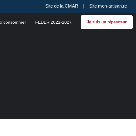
Site de la CMAR
|
Site mon-artisan.re
x consommer
FEDER 2021-2027
Je suis un réparateur