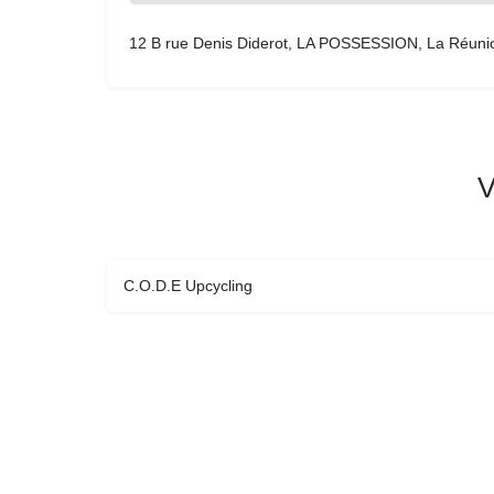
12 B rue Denis Diderot, LA POSSESSION, La Réuni
V
C.O.D.E Upcycling