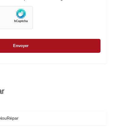
ar
NouRépar