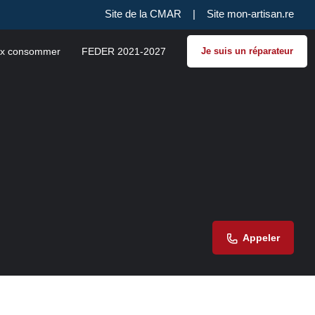
Site de la CMAR
|
Site mon-artisan.re
x consommer
FEDER 2021-2027
Je suis un réparateur
Appeler