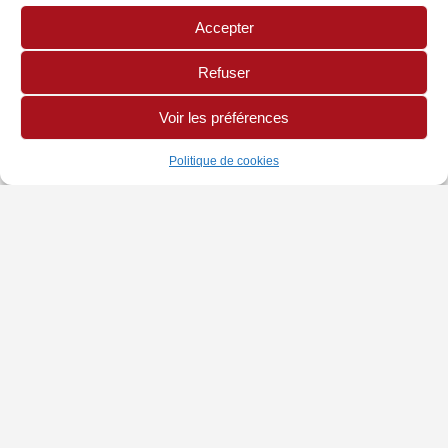
Accepter
Refuser
Voir les préférences
Politique de cookies
INFORMATIONS
PAGES LÉGALES
AUTRES SITES
Chambre de Métiers
Politique de Cookies
Site CMA Réunion
et de l'Artisanat
Mentions légales
Annuaire Mon Artisan
Adresse : 42 rue Jean
Cocteau, BP 10034,
97491 Sainte-Clotilde
Cedex
tel : 0262 21 04 35
email :