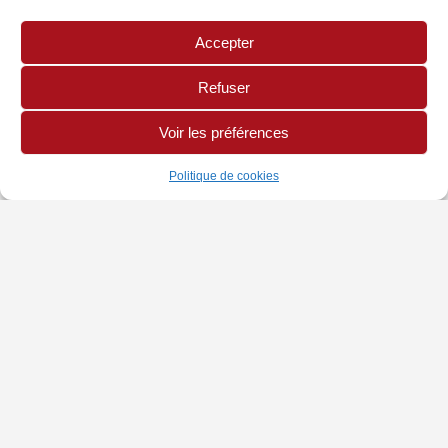
Accepter
Refuser
Voir les préférences
Politique de cookies
INFORMATIONS
PAGES LÉGALES
AUTRES SITES
Chambre de Métiers
Politique de Cookies
Site CMA Réunion
et de l'Artisanat
Mentions légales
Annuaire Mon Artisan
Adresse : 42 rue Jean
Cocteau, BP 10034,
97491 Sainte-Clotilde
Cedex
tel : 0262 21 04 35
email :