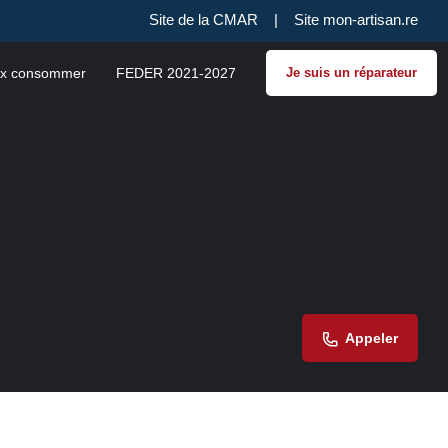
Site de la CMAR
|
Site mon-artisan.re
x consommer
FEDER 2021-2027
Je suis un réparateur
Appeler