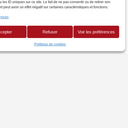
 les ID uniques sur ce site. Le fait de ne pas consentir ou de retirer son
 peut avoir un effet négatif sur certaines caractéristiques et fonctions.
rvices
cepter
Refuser
Voir les préférences
Politique de cookies
TRES SITES
te CMA Réunion
uaire Mon Artisan