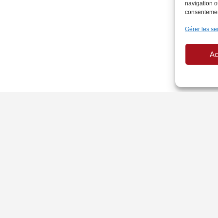
navigation ou
consentement
Gérer les se
Ac
PAGES LÉGALES
AU
Politique de Cookies
Si
Mentions légales
Ann