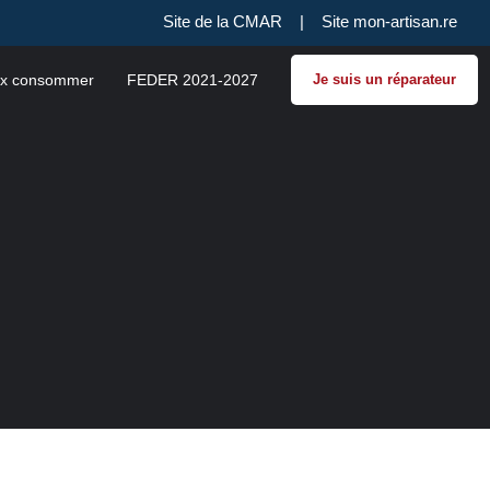
Site de la CMAR
|
Site mon-artisan.re
x consommer
FEDER 2021-2027
Je suis un réparateur