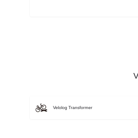
V
Velolog Transformer