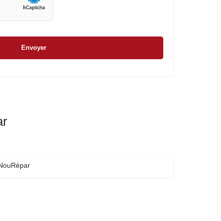
ar
NouRépar