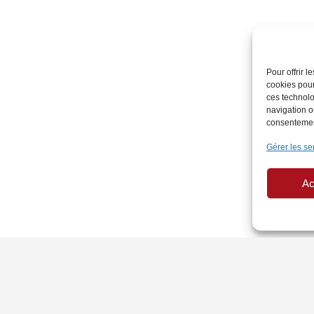
Pour offrir 
cookies pour
ces technolo
navigation ou
consentement
Gérer les se
Ac
PAGES LÉGALES
AU