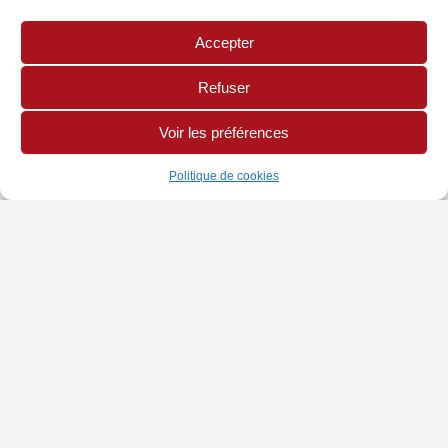
Accepter
Refuser
Voir les préférences
Politique de cookies
INFORMATIONS
PAGES LÉGALES
AUTRES SITES
Chambre de Métiers
Politique de Cookies
Site CMA Réunion
et de l'Artisanat
Mentions légales
Annuaire Mon Artisan
Adresse : 42 rue Jean
Cocteau, BP 10034,
97491 Sainte-Clotilde
Cedex
tel : 0262 21 04 35
email :