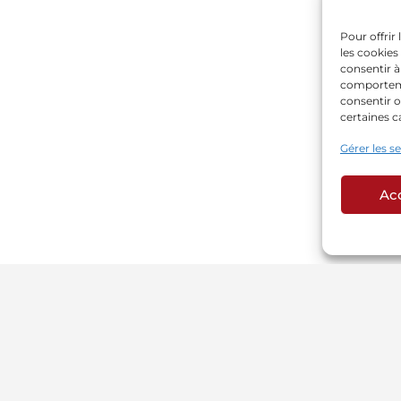
Pour offrir
les cookies
consentir à
comportemen
consentir o
certaines c
Gérer les s
Ac
PAGES LÉGALES
AU
Politique de Cookies
Si