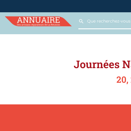
Journées Na
20,