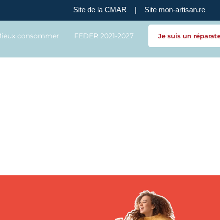
Site de la CMAR
|
Site mon-artisan.re
ieux consommer
FEDER 2021-2027
Je suis un réparat