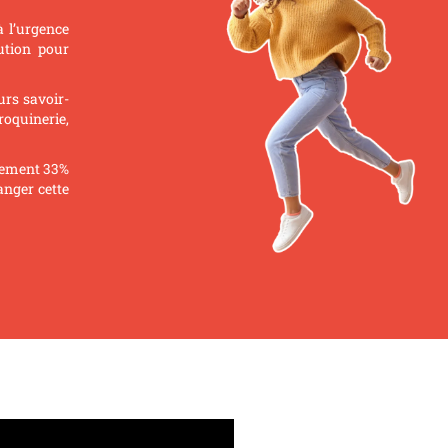
 l’urgence
ution pour
urs savoir-
roquinerie,
ulement 33%
anger cette