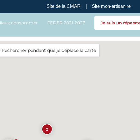
Site de la CMAR
|
Site mon-artisan.re
ieux consommer
FEDER 2021-2027
Je suis un réparat
Rechercher pendant que je déplace la carte
2