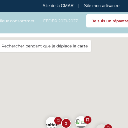
Site de la CMAR
|
Site mon-artisan.re
ieux consommer
FEDER 2021-2027
Je suis un réparat
Rechercher pendant que je déplace la carte
2