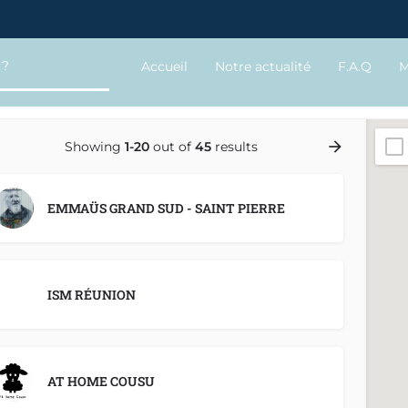
Accueil
Notre actualité
F.A.Q
M
Showing
1-20
out of
45
results
EMMAÜS GRAND SUD - SAINT PIERRE
ISM RÉUNION
AT HOME COUSU