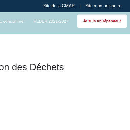
Site de la CMAR
|
Site mon-artisan.re
x consommer
FEDER 2021-2027
Je suis un réparateur
on des Déchets