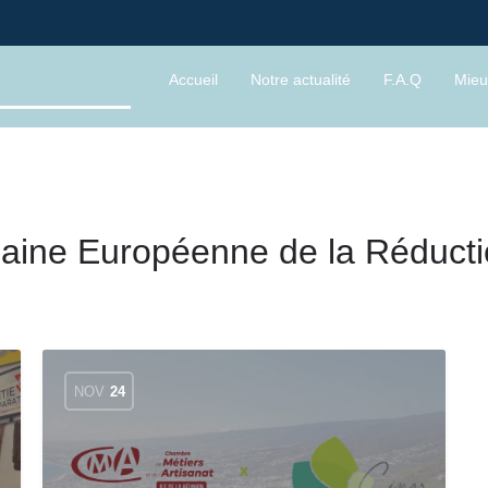
Accueil
Notre actualité
F.A.Q
Mieu
ine Européenne de la Réducti
NOV
24