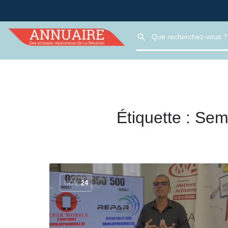
Étiquette :
Sema
NOV
24